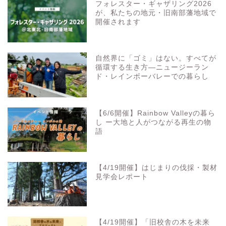
フォレスター・ギャザリング2026
が、私たちの地元・旧南部藩地域で
開催されます
自然界に「ゴミ」はない。すべてが
循環する生き方—ニュージーラン
ド・レインボーバレーでの暮らし
【6/6開催】Rainbow Valleyの暮ら
し ー大地と人がつながる再生の物
語
【4/19開催】はじまりの伐採・製材
見学会レポート
【4/19開催】「旧校舎の木を未来