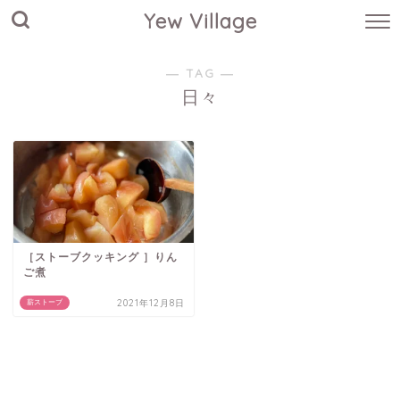
Yew Village
― TAG ―
日々
［ストーブクッキング ］りん
ご煮
2021年12月8日
薪ストーブ