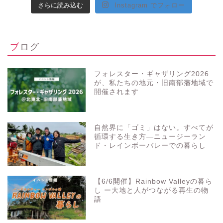
さらに読み込む
Instagram でフォロー
ブログ
フォレスター・ギャザリング2026
が、私たちの地元・旧南部藩地域で
開催されます
自然界に「ゴミ」はない。すべてが
循環する生き方—ニュージーラン
ド・レインボーバレーでの暮らし
【6/6開催】Rainbow Valleyの暮ら
し ー大地と人がつながる再生の物
語