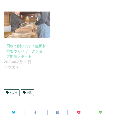
刃物で削り出す！無垢材
の箸づくりワークショッ
プ開催レポート
2026年2月10日
ユウ便り
きこり
林業