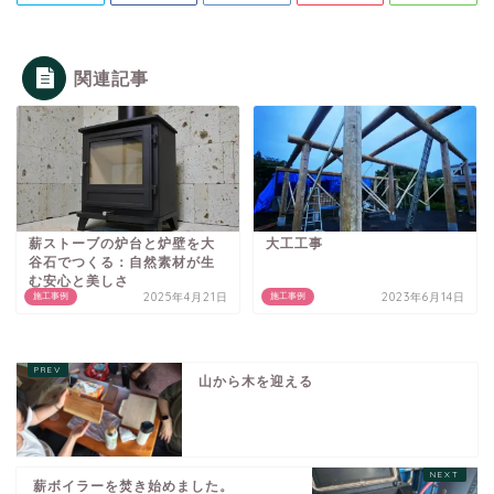
関連記事
薪ストーブの炉台と炉壁を大
大工工事
谷石でつくる：自然素材が生
む安心と美しさ
2025年4月21日
2023年6月14日
施工事例
施工事例
山から木を迎える
薪ボイラーを焚き始めました。