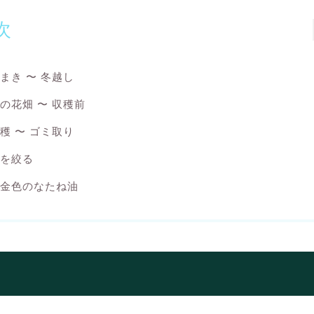
次
まき 〜 冬越し
の花畑 〜 収穫前
穫 〜 ゴミ取り
を絞る
金色のなたね油