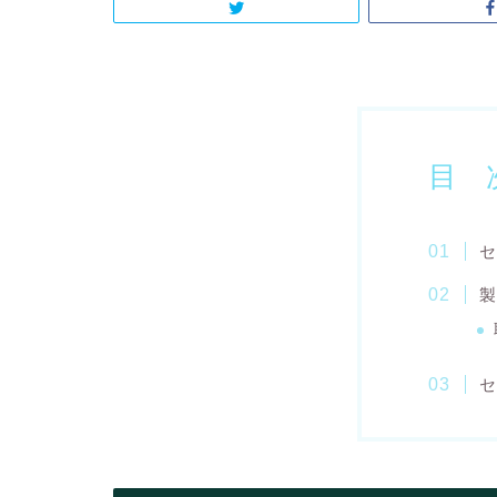
目 
セ
製
セ