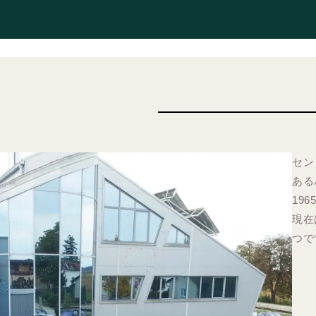
セン
ある
19
現在
つで