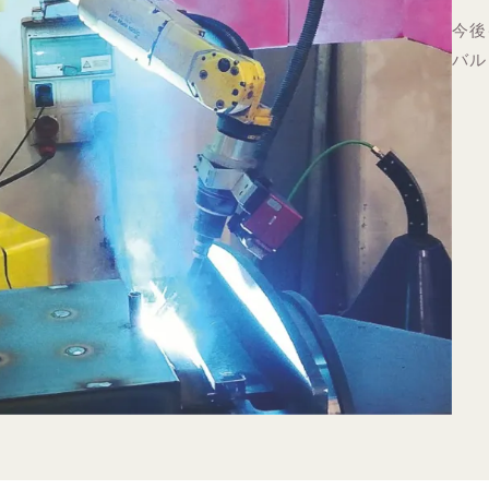
今後
バル