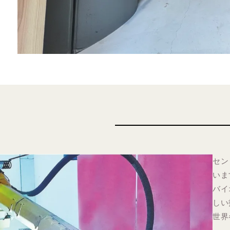
セン
いま
バイ
しい
世界