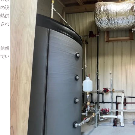
器の設
、熱供
用され
で信頼
んでい