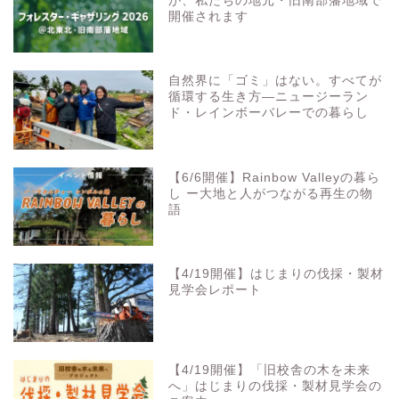
が、私たちの地元・旧南部藩地域で
開催されます
自然界に「ゴミ」はない。すべてが
循環する生き方—ニュージーラン
ド・レインボーバレーでの暮らし
【6/6開催】Rainbow Valleyの暮ら
し ー大地と人がつながる再生の物
語
【4/19開催】はじまりの伐採・製材
見学会レポート
【4/19開催】「旧校舎の木を未来
へ」はじまりの伐採・製材見学会の