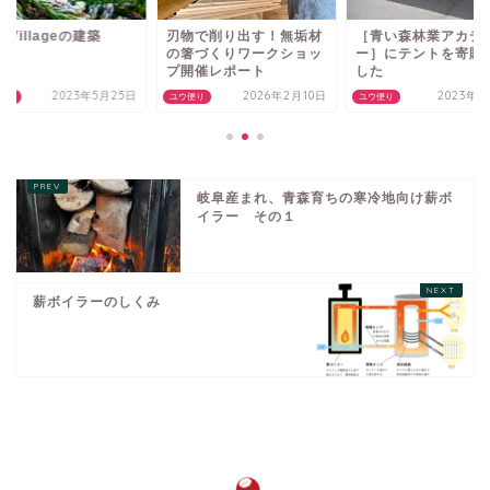
w Villageの建築
刃物で削り出す！無垢材
［青い森林業アカデ
の箸づくりワークショッ
ー］にテントを寄贈
プ開催レポート
した
2023年5月25日
2026年2月10日
2023年6
便り
ユウ便り
ユウ便り
岐阜産まれ、青森育ちの寒冷地向け薪ボ
イラー その１
薪ボイラーのしくみ